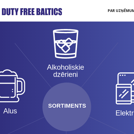
PAR UZŅĒMU
Alkoholiskie
dzērieni
SORTIMENTS
Alus
Elekt