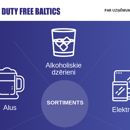
PAR UZŅĒMU
Alkoholiskie
dzērieni
SORTIMENTS
Alus
Elekt