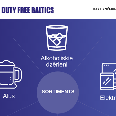
PAR UZŅĒMU
Alkoholiskie
dzērieni
SORTIMENTS
Alus
Elekt